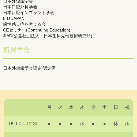
日本外傷歯学会
日本口腔外科学会
日本口腔インプラント学会
5-D JAPAN
歯性感染症を考える会
CEセミナー(Continuing Education)
JIAD(公益社団法人 日本歯科先端技術研究所)
所属学会
日本外傷歯学会認定 認定医
月
火
水
木
金
土
日
祝
09:00～12:30
●
●
●
休
●
●
休
休